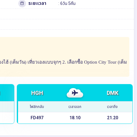
ระยะเวลา
: 6วัน 5คืน
ยงไฮ้ (เต็มวัน) เที่ยวเองแบบจุกๆ 2. เลือกซื้อ Option City Tour (เต็ม
HGH
DMK
ไฟล์ทกลับ
เวลาออก
เวลาถึง
FD497
18.10
21.20