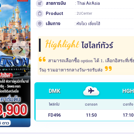
สายการบิน
: Thai AirAsia
Product
: 2UCenter
เส้นทาง
:
หังโจว
เซี่ยงไฮ้
Highlight
ไฮไลท์ทัวร์
สามารถเลือกซื้อ option ได้ 1. เลือกอิสระที่เซี่
วัน) รวมอาหารกลางวัน+รถรับส่ง
DMK
HGH
ไฟล์ทไป
เวลาออก
เวลาถึง
FD496
11:50
17:10