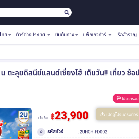
ไทย
ทัวร์ต่างประเทศ
บินต้นทาง
แพ็กเกจทัวร์
เรือสำราญ
น ตะลุยดิสนีย์แลนด์เซี่ยงไฮ้ เต็มวัน!! เที่ยว ช
โปรแกรมย่
23,900
เปิดดูโปรแกรมทัวร์
฿
เริ่มต้น
รหัสทัวร์
: 2UHGH-FD002