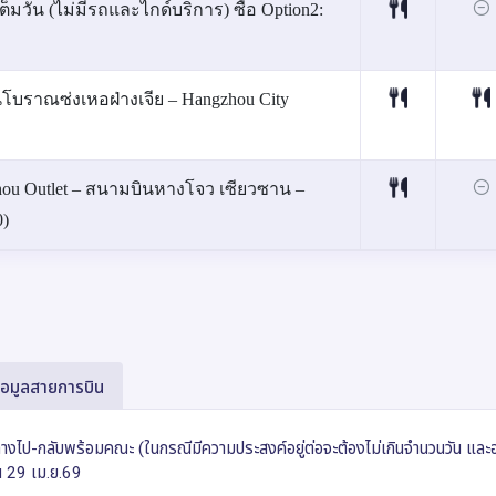
ะเต็มวัน (ไม่มีรถและไกด์บริการ) ซื้อ Option2:
นนโบราณซ่งเหอฝ่างเจีย – Hangzhou City
gzhou Outlet – สนามบินหางโจว เซียวซาน –
0)
้อมูลสายการบิน
นทางไป-กลับพร้อมคณะ (ในกรณีมีความประสงค์อยู่ต่อจะต้องไม่เกินจำนวนวัน และอ
ณ 29 เม.ย.69