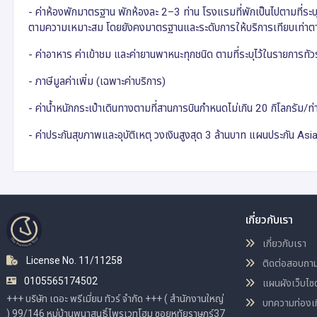
- ค่าห้องพักมาตรฐาน พักห้องละ 2–3 ท่าน โรงแรมที่พักเป็นไปตามที่ระ
ตามความเหมาะสม โดยยังคงมาตรฐานและระดับการให้บริการเทียบเท่า
- ค่าอาหาร ค่าเข้าชม และค่ายานพาหนะทุกชนิด ตามที่ระบุไว้ในรายการทัวร
- ภาษีมูลค่าเพิ่ม (เฉพาะค่าบริการ)
- ค่าน้ำหนักกระเป๋าเดินทางตามที่สานการบินกำหนดไม่เกิน 20 กิโลกรัม/ท่
- ค่าประกันสุขภาพและอุบัติเหตุ วงเงินสูงสุด 3 ล้านบาท แผนประกัน Asi
เกี่ยวกับเรา
เกี่ยวกับเรา
License No. 11/11258
ติดต่อสอบถา
0105565174502
แผนผังเว็บไซต
+++ บริษัท เดอะ พรีเมี่ยม ทัวร์ จำกัด +++ ( สำนักงานใหญ่
บทความท่องเท
) 99/146 หมู่บ้านพนาสนธิ์ไพรเวทโฮม ซอยหทัยราษฎร์37