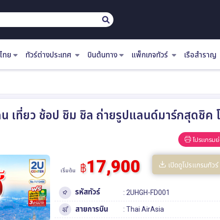
ไทย
ทัวร์ต่างประเทศ
บินต้นทาง
แพ็กเกจทัวร์
เรือสำราญ
คืน เที่ยว ช้อป ชิม ชิล ถ่ายรูปแลนด์มาร์กสุดช
โปรแกรมย่
17,900
เปิดดูโปรแกรมทัวร์
฿
เริ่มต้น
รหัสทัวร์
: 2UHGH-FD001
สายการบิน
: Thai AirAsia