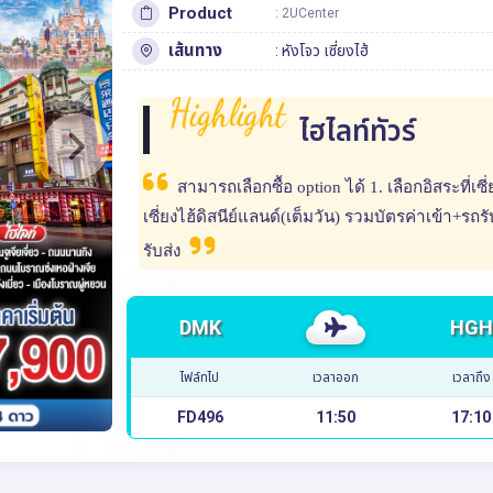
Product
: 2UCenter
เส้นทาง
:
หังโจว
เซี่ยงไฮ้
Highlight
ไฮไลท์ทัวร์
สามารถเลือกซื้อ option ได้ 1. เลือกอิสระที่เซี
เซี่ยงไฮ้ดิสนีย์แลนด์(เต็มวัน) รวมบัตรค่าเข้า+รถร
รับส่ง
DMK
HGH
ไฟล์ทไป
เวลาออก
เวลาถึง
FD496
11:50
17:10