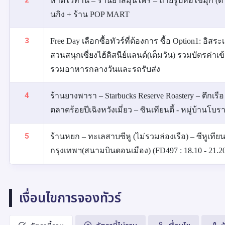
2
หาดไว่ทาน – ร้านยาสมุนไพร – ถ่ายรูปหอไข่มุก (ด้
นกิง + ร้าน POP MART
3
Free Day เลือกซื้อทัวร์ที่ต้องการ ซื้อ Option1: อิสร
สวนสนุกเซี่ยงไฮ้ดิสนีย์แลนด์(เต็มวัน) รวมบัตรค่าเข้า
รวมอาหารกลางวันและรถรับส่ง
4
ร้านยางพารา – Starbucks Reserve Roastery – ตึกเรือ 
ตลาดร้อยปีเฉิงหวังเมี่ยว – ซินเทียนตี้ - หมู่บ้านโบ
5
ร้านหยก – ทะเลสาบซีหู (ไม่รวมล่องเรือ) – ซีหูเที
กรุงเทพฯ(สนามบินดอนเมือง) (FD497 : 18.10 - 21.2
เงื่อนไขการจองทัวร์