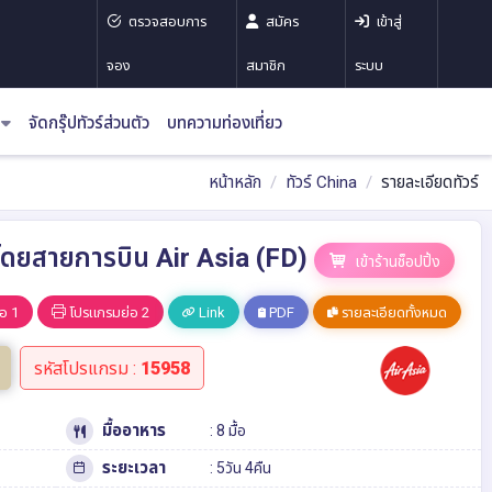
ตรวจสอบการ
สมัคร
เข้าสู่
จอง
สมาชิก
ระบบ
จัดกรุ๊ปทัวร์ส่วนตัว
บทความท่องเที่ยว
หน้าหลัก
ทัวร์ China
รายละเอียดทัวร์
ิค โดยสายการบิน Air Asia (FD)
เข้าร้านช็อปปิ้ง
อ 1
โปรแกรมย่อ 2
Link
PDF
รายละเอียดทั้งหมด
รหัสโปรแกรม :
15958
มื้ออาหาร
: 8 มื้อ
ระยะเวลา
: 5วัน 4คืน