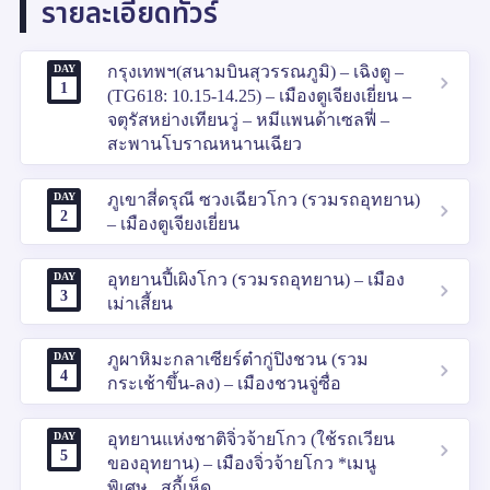
รายละเอียดทัวร์
DAY
กรุงเทพฯ(สนามบินสุวรรณภูมิ) – เฉิงตู –
1
(TG618: 10.15-14.25) – เมืองตูเจียงเยี่ยน –
จตุรัสหย่างเทียนวู่ – หมีแพนด้าเซลฟี่ –
สะพานโบราณหนานเฉียว
DAY
ภูเขาสี่ดรุณี ซวงเฉียวโกว (รวมรถอุทยาน)
2
– เมืองตูเจียงเยี่ยน
DAY
อุทยานปี้เผิงโกว (รวมรถอุทยาน) – เมือง
3
เม่าเสี้ยน
DAY
ภูผาหิมะกลาเซียร์ต๋ากู่ปิงชวน (รวม
4
กระเช้าขึ้น-ลง) – เมืองชวนจู่ซื่อ
DAY
อุทยานแห่งชาติจิ่วจ้ายโกว (ใช้รถเวียน
5
ของอุทยาน) – เมืองจิ่วจ้ายโกว *เมนู
พิเศษ...สุกี้เห็ด