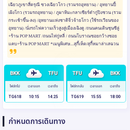
เฉียวภูเขาสี่ดรุณี ซวงเฉียวโกว (รวมรถอุทยาน) / อุทยานปี้
เผิงโกว (รวมรถอุทยาน) / ภูผาหิมะกลาเซียร์ต๋ากู่ปิงชวน (รวม
กระเช้าขึ้น-ลง) /อุทยานแห่งชาติจิ่วจ้ายโกว (ใช้รถเวียนของ
อุทยาน) /นั่งรถไฟความเร็วสูงสู่เมืองเฉิงตู /ถนนคนเดินชุนซีลู่
+ร้าน POP MART /ถนนไท่กู่หลี่ / ถนนโบราณซอยกว้างซอย
แคบ+ร้าน POP MART *เมนูพิเศษ...สุกี้เห็ด/สุกี้หมาล่าเสฉวน
BKK
TFU
TFU
BKK
ไฟล์ทไป
เวลาออก
เวลาถึง
ไฟล์ทกลับ
เวลาออก
เวลาถึง
TG618
10:15
14:25
TG619
15:55
18:00
กำหนดการเดินทาง