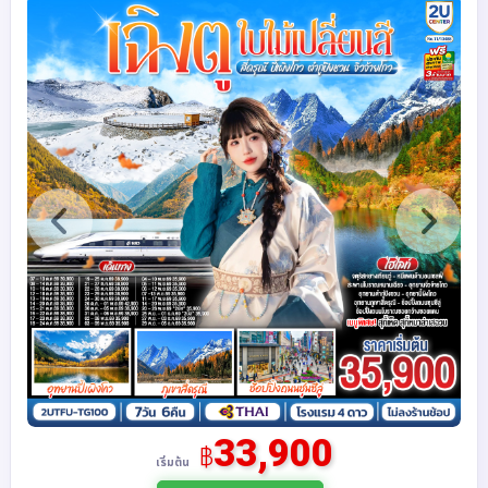
33,900
฿
เริ่มต้น