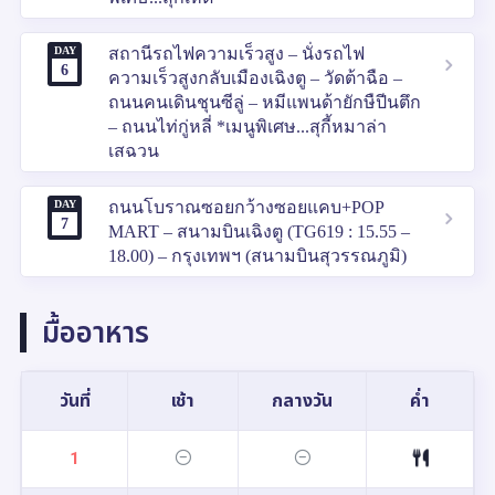
DAY
สถานีรถไฟความเร็วสูง – นั่งรถไฟ
6
ความเร็วสูงกลับเมืองเฉิงตู – วัดต้าฉือ –
ถนนคนเดินชุนซีลู่ – หมีแพนด้ายักษืปีนตึก
– ถนนไท่กู่หลี่ *เมนูพิเศษ...สุกี้หมาล่า
เสฉวน
DAY
ถนนโบราณซอยกว้างซอยแคบ+POP
7
MART – สนามบินเฉิงตู (TG619 : 15.55 –
18.00) – กรุงเทพฯ (สนามบินสุวรรณภูมิ)
มื้ออาหาร
วันที่
เช้า
กลางวัน
ค่ำ
1