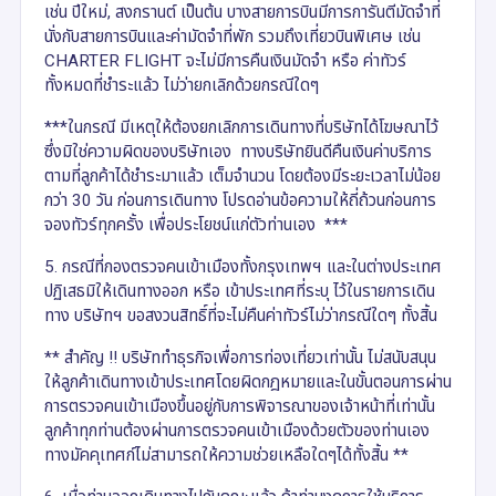
เช่น ปีใหม่, สงกรานต์ เป็นต้น บางสายการบินมีการการันตีมัดจำที่
นั่งกับสายการบินและค่ามัดจำที่พัก รวมถึงเที่ยวบินพิเศษ เช่น
CHARTER FLIGHT จะไม่มีการคืนเงินมัดจำ หรือ ค่าทัวร์
ทั้งหมดที่ชำระแล้ว ไม่ว่ายกเลิกด้วยกรณีใดๆ
***ในกรณี มีเหตุให้ต้องยกเลิกการเดินทางที่บริษัทได้โฆษณาไว้
ซึ่งมิใช่ความผิดของบริษัทเอง ทางบริษัทยินดีคืนเงินค่าบริการ
ตามที่ลูกค้าได้ชำระมาแล้ว เต็มจำนวน โดยต้องมีระยะเวลาไม่น้อย
กว่า 30 วัน ก่อนการเดินทาง โปรดอ่านข้อความให้ถี่ถ้วนก่อนการ
จองทัวร์ทุกครั้ง เพื่อประโยชน์แก่ตัวท่านเอง ***
5. กรณีที่กองตรวจคนเข้าเมืองทั้งกรุงเทพฯ และในต่างประเทศ
ปฏิเสธมิให้เดินทางออก หรือ เข้าประเทศที่ระบุ ไว้ในรายการเดิน
ทาง บริษัทฯ ขอสงวนสิทธิ์ที่จะไม่คืนค่าทัวร์ไม่ว่ากรณีใดๆ ทั้งสิ้น
** สำคัญ !! บริษัททำธุรกิจเพื่อการท่องเที่ยวเท่านั้น ไม่สนับสนุน
ให้ลูกค้าเดินทางเข้าประเทศโดยผิดกฎหมายและในขั้นตอนการผ่าน
การตรวจคนเข้าเมืองขึ้นอยู่กับการพิจารณาของเจ้าหน้าที่เท่านั้น
ลูกค้าทุกท่านต้องผ่านการตรวจคนเข้าเมืองด้วยตัวของท่านเอง
ทางมัคคุเทศก์ไม่สามารถให้ความช่วยเหลือใดๆได้ทั้งสิ้น **