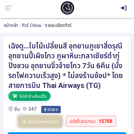
หน้าหลัก
ทัวร์ China
รายละเอียดทัวร์
เฉิงตู...ใบไม้เปลี่ยนสี อุทยานภูเขาสี่ดรุณี
อุทยานปี้เผิงโกว ภูผาหิมะกลาเซียร์ต๋ากู่
ปิงชวน อุทยานจิ่วจ้ายโกว 7วัน 6คืน (นั่ง
รถไฟความเร็วสูง) * ไม่ลงร้านช้อป* โดย
สายการบิน Thai Airways (TG)
ไม่เข้าร้านช็อปปิ้ง
จีน
347
share
รหัสโปรแกรม :
15758
เปิดดูโปรแกรมทัวร์