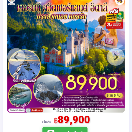
89,900
฿
เริ่มต้น