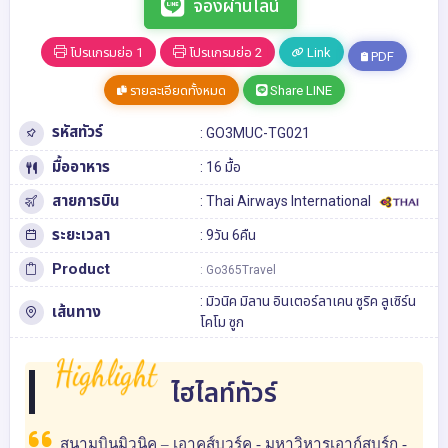
จองผ่านไลน์
โปรแกรมย่อ 1
โปรแกรมย่อ 2
Link
PDF
รายละเอียดทั้งหมด
Share LINE
รหัสทัวร์
: GO3MUC-TG021
มื้ออาหาร
: 16 มื้อ
สายการบิน
: Thai Airways International
ระยะเวลา
: 9วัน 6คืน
Product
: Go365Travel
:
มิวนิค
มิลาน
อินเตอร์ลาเคน
ซูริค
ลูเซิร์น
เส้นทาง
โคโม
ซูก
Highlight
ไฮไลท์ทัวร์
สนามบินมิวนิค – เอาคส์บวร์ค - มหาวิหารเอาก์สบูร์ก -