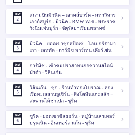
DAY
สนามบินมิวนิค – เอาคส์บวร์ค - มหาวิหาร
2
เอาก์สบูร์ก - มิวนิค - BMW Welt - พระราช
วังนิมเฟนบูร์ก - จัตุรัสมาเรียนพลาทซ์
DAY
มิวนิค – ยอดเขาซุกสปิตเซ่ – โอเบอร์รามา
3
เกา - เอททัล - การ์มิช พาร์เท่น เคียร์เช่น
DAY
การ์มิช - เข้าชมปราสาทนอยชวานสไตน์ –
4
ป่าดำ - วิลินเก้น
DAY
วิลินเก้น – ซุก - ร้านทำทองโบราณ - ล่อง
5
เรือทะเลสาบลูเซิร์น - สิงโตหินแกะสลัก –
สะพานไม้ชาเปล - ซูริค
DAY
ซูริค - ยอดเขาชิลธอร์น - หมู่บ้านเลาเทอร์
6
บรุนเนิน - อินเทอร์ลาเก้น - ซูริค