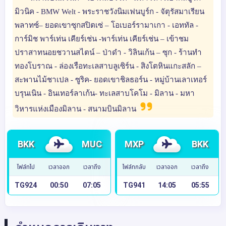
มิวนิค - BMW Welt - พระราชวังนิมเฟนบูร์ก - จัตุรัสมาเรียน
พลาทซ์– ยอดเขาซุกสปิตเซ่ – โอเบอร์รามาเกา - เอททัล -
การ์มิช พาร์เท่น เคียร์เช่น -พาร์เท่น เคียร์เช่น – เข้าชม
ปราสาทนอยชวานสไตน์ – ป่าดำ - วิลินเก้น – ซุก - ร้านทำ
ทองโบราณ - ล่องเรือทะเลสาบลูเซิร์น - สิงโตหินแกะสลัก –
สะพานไม้ชาเปล - ซูริค- ยอดเขาชิลธอร์น - หมู่บ้านเลาเทอร์
บรุนเนิน - อินเทอร์ลาเก้น- ทะเลสาบโคโม - มิลาน - มหา
วิหารแห่งเมืองมิลาน - สนามบินมิลาน
BKK
MUC
MXP
BKK
ไฟล์ทไป
เวลาออก
เวลาถึง
ไฟล์ทกลับ
เวลาออก
เวลาถึง
TG924
00:50
07:05
TG941
14:05
05:55