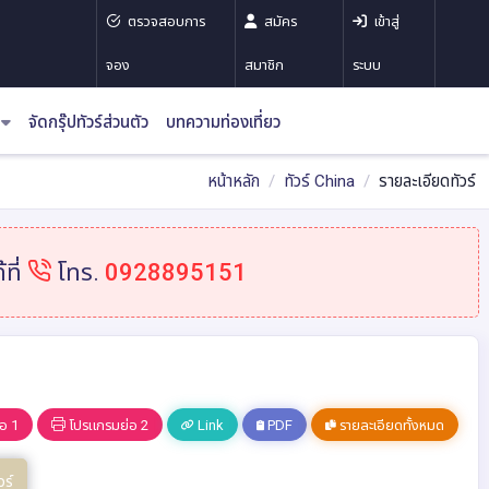
ตรวจสอบการ
สมัคร
เข้าสู่
จอง
สมาชิก
ระบบ
จัดกรุ๊ปทัวร์ส่วนตัว
บทความท่องเที่ยว
หน้าหลัก
ทัวร์ China
รายละเอียดทัวร์
ที่
โทร.
0928895151
อ 1
โปรแกรมย่อ 2
Link
PDF
รายละเอียดทั้งหมด
วร์