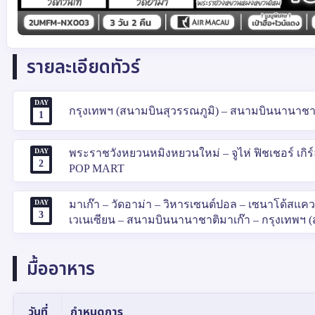
รายละเอียดทัวร์
DAY
กรุงเทพฯ (สนามบินสุวรรณภูมิ) – สนามบินนานาชาติ
1
DAY
พระราชวังหยวนหมิงหยวนใหม่ – จูไห่ ฟิชเชอร์ เกิร์
2
POP MART
DAY
มาเก๊า – วัดอาม่า – วิหารเซนต์ปอล – เซนาโด้สแควร
3
เวเนเซียน – สนามบินนานาชาติมาเก๊า – กรุงเทพฯ 
มื้ออาหาร
วันที่
กำหนดการ