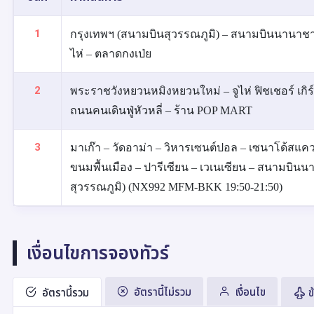
1
กรุงเทพฯ (สนามบินสุวรรณภูมิ) – สนามบินนานาชาต
ไห่ – ตลาดกงเป่ย
2
พระราชวังหยวนหมิงหยวนใหม่ – จูไห่ ฟิชเชอร์ เกิ
ถนนคนเดินฟู่หัวหลี่ – ร้าน POP MART
3
มาเก๊า – วัดอาม่า – วิหารเซนต์ปอล – เซนาโด้สแคว
ขนมพื้นเมือง – ปารีเซียน – เวเนเซียน – สนามบิน
สุวรรณภูมิ) (NX992 MFM-BKK 19:50-21:50)
เงื่อนไขการจองทัวร์
อัตรานี้ไม่รวม
เงื่อนไข
อัตรานี้รวม
ข