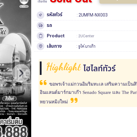
เริ่มต้น
รหัสทัวร์
: 2UMFM-NX003
รถ
Product
: 2UCenter
เส้นทาง
:
จูไห่
มาเก๊า
Highlight
ไฮไลท์ทัวร์
ขอพรเจ้าแม่กวนอิมริมทะเล เสริมความเป็นสิริ
อินแลนด์มาร์กมาเก๊า Senado Square และ The Pa
หยวนหมิงใหม่