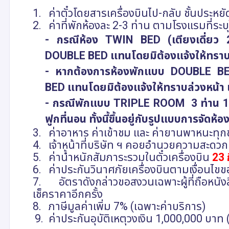
1.
ค่าตั๋วโดยสารเครื่องบินไป-กลับ ชั้นประ
2.
ค่าที่พักห้องละ 2-3 ท่าน ตามโรงแรมที่ร
- กรณีห้อง
TWIN BED (
เตียงเดี่ยว
DOUBLE BED
แทนโดยมิต้องแจ้งให้ทราบ
- หากต้องการห้องพักแบบ
DOUBLE B
BED
แทนโดยมิต้องแจ้งให้ทราบล่วงหน้า เ
- กรณีพักแบบ
TRIPLE ROOM
3 ท่าน 1
ฟูกที่นอน ทั้งนี้ขึ้นอยู่กับรูปแบบการจัด
3.
ค่าอาหาร ค่าเข้าชม และ ค่ายานพาหนะทุกชน
4.
เจ้าหน้าที่บริษัท ฯ คอยอำนวยความสะด
5.
ค่าน้ำหนักสัมภาระรวมในตั๋วเครื่องบิน
23 
6.
ค่าประกันวินาศภัยเครื่องบินตามเงื่อนไ
7.
อัตราดังกล่าวขอสงวนเฉพาะผู้ที่ถือหนั
เช็คราคาอีกครั้ง
8.
ภาษีมูลค่าเพิ่ม
7% (
เฉพาะค่าบริการ)
9.
ค่าประกันอุบัติเหตุวงเงิน 1,000,000 บาท