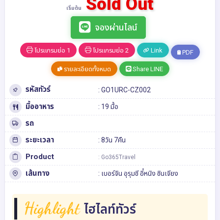
Sold Out
เริ่มต้น
จองผ่านไลน์
โปรแกรมย่อ 1
โปรแกรมย่อ 2
Link
PDF
รายละเอียดทั้งหมด
Share LINE
รหัสทัวร์
: GO1URC-CZ002
มื้ออาหาร
: 19 มื้อ
รถ
ระยะเวลา
: 8วัน 7คืน
Product
: Go365Travel
เส้นทาง
:
เบอร์จิน
อุรุมชี
อี๋หนิง
ซินเจียง
Highlight
ไฮไลท์ทัวร์