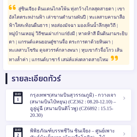
สู่ซินเจียง ดินแดนไกลโพ้น ทุ่งกว้างไกลสุดสายตา | เขา
อัลไตตระหง่านฟ้า เล่าขานตำนานพันปี | ทะเลสาบคานาสือ
ฟ้าใสสะท้อนผืนธาร | หอส่องมัจฉา มองเห็นน้ำลึกสุดวิถี |
หมู่บ้านเหอมู่ วิถีชนเผ่าเก่าแก่ยังมี | หาดห้าสี ผืนดินงามระยิบ
ตา | แกรนด์แคนยอนตู๋ซานจื่อ ตระการตาด้วยหินผา |
ทะเลสาบโซรัม ดุจสวรรค์กลางพนา | หุบเขากัวจื่อโกว เส้น
ทางล้ำค่า | แกรนด์บาซาร์ เสน่ห์แห่งตลาดสายไหม
รายละเอียดทัวร์
DAY
กรุงเทพฯ(สนามบินสุวรรณภูมิ) - กวางเจา
1
(สนามบินไป๋หยุน) (CZ362 : 08.20-12.10) –
อูลู่มู่ฉี (สนามบินติโวพู) (CZ6892 : 15.15-
20.30)
DAY
พิพิธภัณฑ์บรรพชีวิน ซินเจียง – ศูนย์เพาะ
2