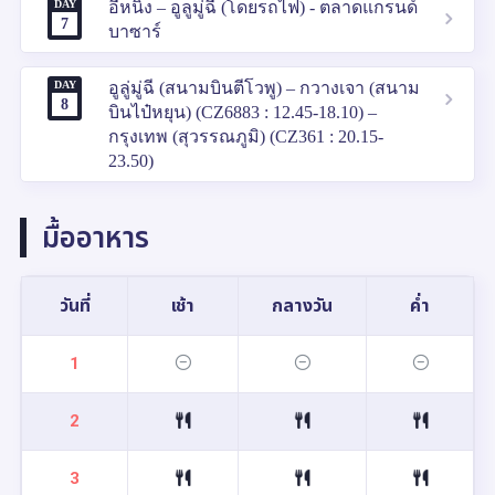
DAY
อี้หนิง – อูลูมู่ฉี (โดยรถไฟ) - ตลาดแกรนด์
7
บาซาร์
DAY
อูลู่มู่ฉี (สนามบินตีโวพู) – กวางเจา (สนาม
8
บินไป๋หยุน) (CZ6883 : 12.45-18.10) –
กรุงเทพ (สุวรรณภูมิ) (CZ361 : 20.15-
23.50)
มื้ออาหาร
วันที่
เช้า
กลางวัน
ค่ำ
1
2
3