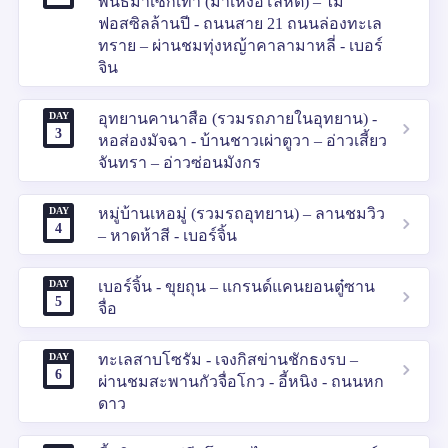
พันธ์ม้าเซ็กเทา (ม้าเหงื่อโลหิต) – ไม้
ฟอสซิลล้านปี - ถนนสาย 21 ถนนล่องทะเล
ทราย – ผ่านชมทุ่งหญ้าคาลามาหลี่ - เบอร์
จิน
DAY
อุทยานคานาสือ (รวมรถภายในอุทยาน) -
3
หอส่องมัจฉา - บ้านชาวเผ่าตูวา – อ่าวเสี้ยว
จันทรา – อ่าวซ่อนมังกร
DAY
หมู่บ้านเหอมู่ (รวมรถอุทยาน) – ลานชมวิว
4
– หาดห้าสี - เบอร์จิ้น
DAY
เบอร์จิ้น - ขุยถุน – แกรนด์แคนยอนตู๋ซาน
5
จื่อ
DAY
ทะเลสาบโซรัม - เจงกิสข่านชักธงรบ –
6
ผ่านชมสะพานกัวจื่อโกว - อี้หนิง - ถนนหก
ดาว