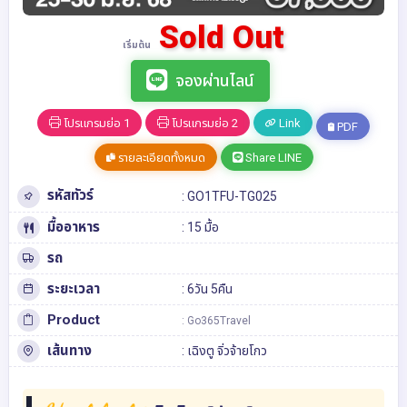
Sold Out
เริ่มต้น
จองผ่านไลน์
โปรแกรมย่อ 1
โปรแกรมย่อ 2
Link
PDF
รายละเอียดทั้งหมด
Share LINE
รหัสทัวร์
: GO1TFU-TG025
มื้ออาหาร
: 15 มื้อ
รถ
ระยะเวลา
: 6วัน 5คืน
Product
: Go365Travel
เส้นทาง
:
เฉิงตู
จิ่วจ้ายโกว
Highlight