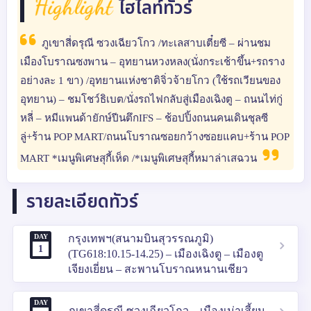
ไฮไลท์ทัวร์
ภูเขาสี่ดรุณี ซวงเฉียวโกว /ทะเลสาบเตี๋ยซี – ผ่านชม
เมืองโบราณซงพาน – อุทยานหวงหลง(นั่งกระเช้าขึ้น+รถราง
อย่างละ 1 ขา) /อุทยานแห่งชาติจิ่วจ้ายโกว (ใช้รถเวียนของ
อุทยาน) – ชมโชว์ธิเบต/นั่งรถไฟกลับสู่เมืองเฉิงตู – ถนนไท่กู่
หลี่ – หมีแพนด้ายักษ์ปีนตึกIFS – ช้อปปิ้งถนนคนเดินชุลซี
ลู่+ร้าน POP MART/ถนนโบราณซอยกว้างซอยแคบ+ร้าน POP
MART *เมนูพิเศษสุกี้เห็ด /*เมนูพิเศษสุกี้หมาล่าเสฉวน
รายละเอียดทัวร์
DAY
กรุงเทพฯ(สนามบินสุวรรณภูมิ)
1
(TG618:10.15-14.25) – เมืองเฉิงตู – เมืองตู
เจียงเยี่ยน – สะพานโบราณหนานเชียว
DAY
ภูเขาสี่ดรุณี ซวงเฉียวโกว – เมืองเม่าเสี้ยน