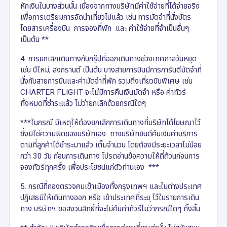
หักเงินในบางส่วนนั้น เนื่องจากทางบริษัทมีค่าใช้จ่ายที่ได้จ่ายจริง
เพื่อการเตรียมการจัดนำเที่ยวไปแล้ว เช่น การมัดจำที่นั่งบัตร
โดยสารเครื่องบิน การจองที่พัก และ ค่าใช้จ่ายที่จำเป็นอื่นๆ
เป็นต้น **
4. การยกเลิกเดินทางกับกรุ๊ปที่ออกเดินทางช่วงเทศกาลวันหยุด
เช่น ปีใหม่, สงกรานต์ เป็นต้น บางสายการบินมีการการันตีมัดจำที่
นั่งกับสายการบินและค่ามัดจำที่พัก รวมถึงเที่ยวบินพิเศษ เช่น
CHARTER FLIGHT จะไม่มีการคืนเงินมัดจำ หรือ ค่าทัวร์
ทั้งหมดที่ชำระแล้ว ไม่ว่ายกเลิกด้วยกรณีใดๆ
***ในกรณี มีเหตุให้ต้องยกเลิกการเดินทางที่บริษัทได้โฆษณาไว้
ซึ่งมิใช่ความผิดของบริษัทเอง ทางบริษัทยินดีคืนเงินค่าบริการ
ตามที่ลูกค้าได้ชำระมาแล้ว เต็มจำนวน โดยต้องมีระยะเวลาไม่น้อย
กว่า 30 วัน ก่อนการเดินทาง โปรดอ่านข้อความให้ถี่ถ้วนก่อนการ
จองทัวร์ทุกครั้ง เพื่อประโยชน์แก่ตัวท่านเอง ***
5. กรณีที่กองตรวจคนเข้าเมืองทั้งกรุงเทพฯ และในต่างประเทศ
ปฏิเสธมิให้เดินทางออก หรือ เข้าประเทศที่ระบุ ไว้ในรายการเดิน
ทาง บริษัทฯ ขอสงวนสิทธิ์ที่จะไม่คืนค่าทัวร์ไม่ว่ากรณีใดๆ ทั้งสิ้น