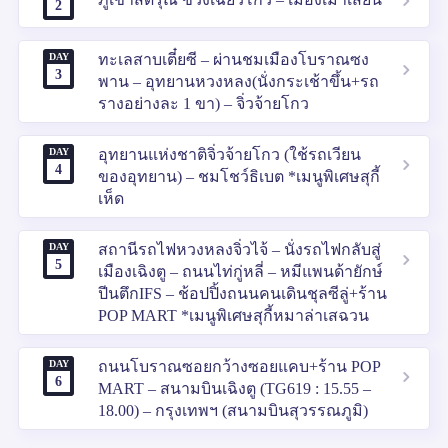
2
DAY
ทะเลสาบเตี๋ยซี – ผ่านชมเมืองโบราณซง
3
พาน – อุทยานหวงหลง(นั่งกระเช้าขึ้น+รถ
รางอย่างละ 1 ขา) – จิ่วจ้ายโกว
DAY
อุทยานแห่งชาติจิ่วจ้ายโกว (ใช้รถเวียน
4
ของอุทยาน) – ชมโชว์ธิเบต *เมนูพิเศษสุกี้
เห็ด
DAY
สถานีรถไฟหวงหลงจิ่วไจ้ – นั่งรถไฟกลับสู่
5
เมืองเฉิงตู – ถนนไท่กู่หลี่ – หมีแพนด้ายักษ์
ปีนตึกIFS – ช้อปปิ้งถนนคนเดินชุลซีลู่+ร้าน
POP MART *เมนูพิเศษสุกี้หมาล่าเสฉวน
DAY
ถนนโบราณซอยกว้างซอยแคบ+ร้าน POP
6
MART – สนามบินเฉิงตู (TG619 : 15.55 –
18.00) – กรุงเทพฯ (สนามบินสุวรรณภูมิ)