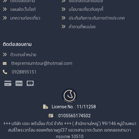
ติดต่อสอบถาม
ข้อตกลงและเงื่อนไข
แผนผังเว็บไซต์
นโยบายเกี่ยวกับคุกกี้
บทความท่องเที่ยว
ประกันภัยการเดินทางต่างประเทศ
คำถามที่พบบ่อย
ติดต่อสอบถาม
ตัวแทนจำหน่าย
thepremiumtour@hotmail.com
0928895151
License No. : 11/11258
: 0105565174502
+++ บริษัท เดอะ พรีเมี่ยม ทัวร์ จำกัด +++ ( สำนักงานใหญ่ ) 99/146 หมู่บ้านพนา
สนธิ์ไพรเวทโฮม ซอยหทัยราษฎร์37 แขวงสามวาตะวันตก เขตคลองสามวา
กรุงเทพ 10510